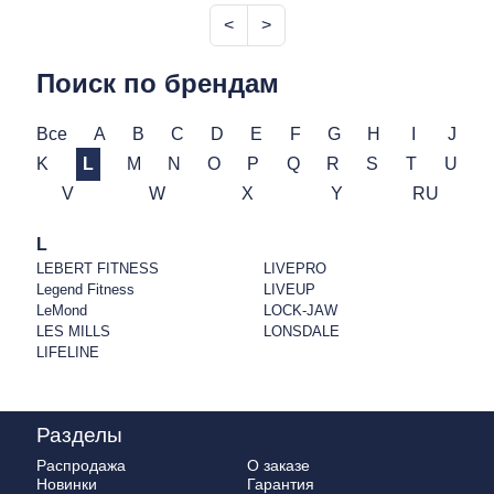
<
>
Поиск по брендам
Все
A
B
C
D
E
F
G
H
I
J
K
L
M
N
O
P
Q
R
S
T
U
V
W
X
Y
RU
L
LEBERT FITNESS
LIVEPRO
Legend Fitness
LIVEUP
LeMond
LOCK-JAW
LES MILLS
LONSDALE
LIFELINE
Разделы
Распродажа
О заказе
Новинки
Гарантия