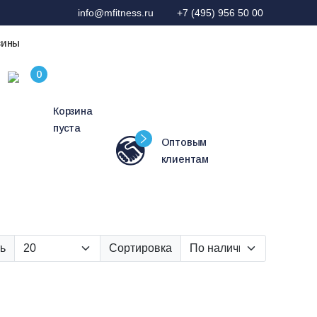
info@mfitness.ru
+7 (495) 956 50 00
зины
Корзина
пуста
Оптовым
клиентам
ь
Сортировка