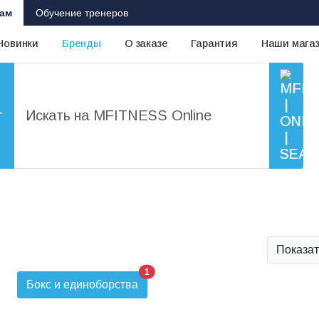
ам
Обучение тренеров
Новинки
Бренды
О заказе
Гарантия
Наши мага
г
Показат
1
Бокс и единоборства