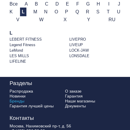
Все
A
B
C
D
E
F
G
H
I
J
K
L
M
N
O
P
Q
R
S
T
U
V
W
X
Y
RU
L
LEBERT FITNESS
LIVEPRO
Legend Fitness
LIVEUP
LeMond
LOCK-JAW
LES MILLS
LONSDALE
LIFELINE
Разделы
Распродажа
О заказе
Новинки
Гарантия
Бренды
Наши магазины
Гарантия лучшей цены
Документы
Контакты
Москва, Нахимовский пр-т, д. 56