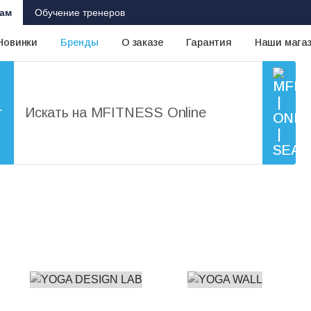
ам
Обучение тренеров
Новинки
Бренды
О заказе
Гарантия
Наши мага
г