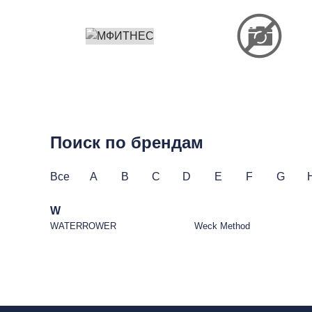
Поиск по брендам
Все
A
B
C
D
E
F
G
W
WATERROWER
Weck Method