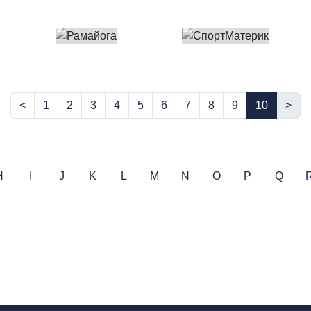
<
1
2
3
4
5
6
7
8
9
10
>
H
I
J
K
L
M
N
O
P
Q