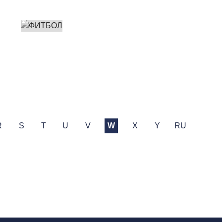
R
S
T
U
V
W
X
Y
RU