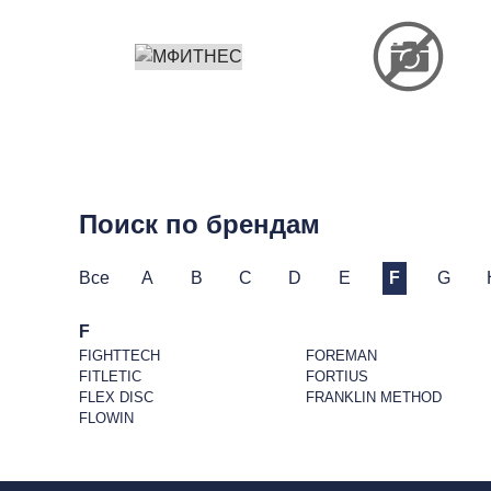
Поиск по брендам
Все
A
B
C
D
E
F
G
F
FIGHTTECH
FOREMAN
FITLETIC
FORTIUS
FLEX DISC
FRANKLIN METHOD
FLOWIN