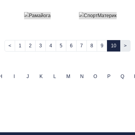
<
1
2
3
4
5
6
7
8
9
10
>
H
I
J
K
L
M
N
O
P
Q