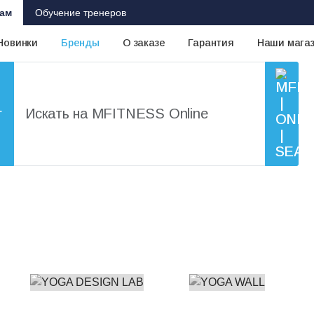
ам
Обучение тренеров
Новинки
Бренды
О заказе
Гарантия
Наши мага
г