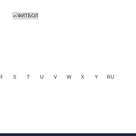
R
S
T
U
V
W
X
Y
RU