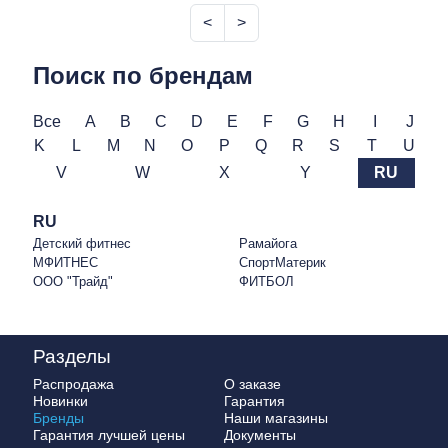
<
>
Поиск по брендам
Все
A
B
C
D
E
F
G
H
I
J
K
L
M
N
O
P
Q
R
S
T
U
V
W
X
Y
RU
RU
Детский фитнес
Рамайога
МФИТНЕС
СпортМатерик
ООО "Трайд"
ФИТБОЛ
Разделы
Распродажа
О заказе
Новинки
Гарантия
Бренды
Наши магазины
Гарантия лучшей цены
Документы