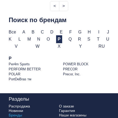
<
>
Поиск по брендам
Все
A
B
C
D
E
F
G
H
I
J
K
L
M
N
O
P
Q
R
S
T
U
V
W
X
Y
RU
P
Per4m Sports
POWER BLOCK
PERFORM BETTER
PRECOR
POLAR
Precor, Inc.
PortDeBras тм
Разделы
Распродажа
О заказе
Новинки
Гарантия
Бренды
Наши магазины