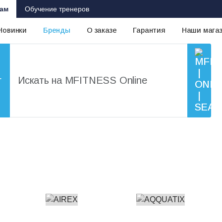
ам
Обучение тренеров
Новинки
Бренды
О заказе
Гарантия
Наши мага
г