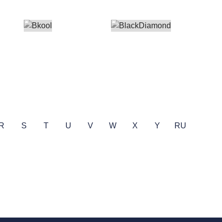
R
S
T
U
V
W
X
Y
RU