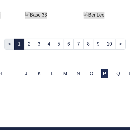
<
1
2
3
4
5
6
7
8
9
10
>
H
I
J
K
L
M
N
O
P
Q