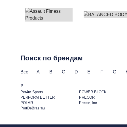
Поиск по брендам
Все
A
B
C
D
E
F
G
P
Per4m Sports
POWER BLOCK
PERFORM BETTER
PRECOR
POLAR
Precor, Inc.
PortDeBras тм