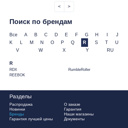
<
>
Поиск по брендам
Все
A
B
C
D
E
F
G
H
I
J
K
L
M
N
O
P
Q
R
S
T
U
V
W
X
Y
RU
R
RDX
RumbleRoller
REEBOK
Разделы
Распродажа
О заказе
Новинки
Гарантия
Бренды
Наши магазины
Гарантия лучшей цены
Документы