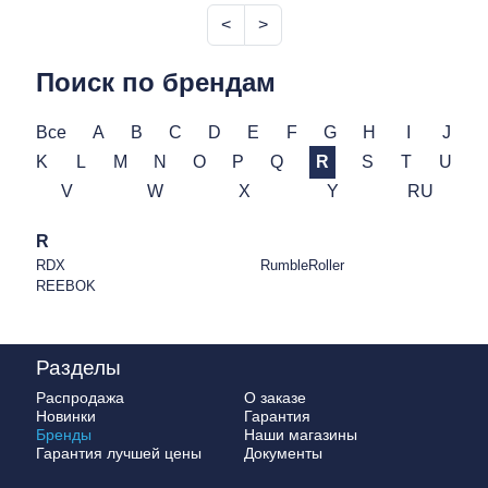
<
>
Поиск по брендам
Все
A
B
C
D
E
F
G
H
I
J
K
L
M
N
O
P
Q
R
S
T
U
V
W
X
Y
RU
R
RDX
RumbleRoller
REEBOK
Разделы
Распродажа
О заказе
Новинки
Гарантия
Бренды
Наши магазины
Гарантия лучшей цены
Документы