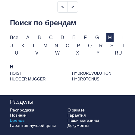
<
>
Поиск по брендам
Все
A
B
C
D
E
F
G
H
I
J
K
L
M
N
O
P
Q
R
S
T
U
V
W
X
Y
RU
H
HOIST
HYDROREVOLUTION
HUGGER MUGGER
HYDROTONUS
Разделы
Распродажа
О заказе
Новинки
Гарантия
Бренды
Наши магазины
Гарантия лучшей цены
Документы