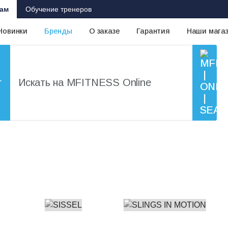
ам
Обучение тренеров
Новинки
Бренды
О заказе
Гарантия
Наши мага
г