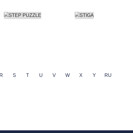
R
S
T
U
V
W
X
Y
RU