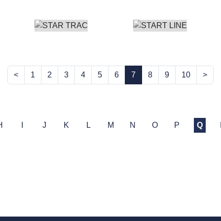
<
1
2
3
4
5
6
7
8
9
10
>
H
I
J
K
L
M
N
O
P
Q