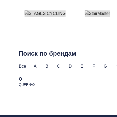
Поиск по брендам
Все
A
B
C
D
E
F
G
Q
QUEENAX