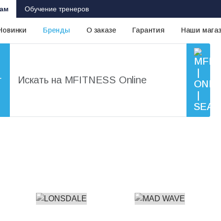
ам
Обучение тренеров
Новинки
Бренды
О заказе
Гарантия
Наши мага
г