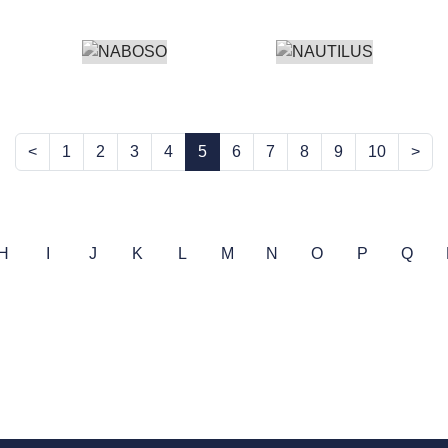
<
1
2
3
4
5
6
7
8
9
10
>
H
I
J
K
L
M
N
O
P
Q