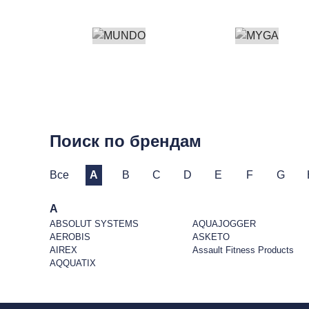
Поиск по брендам
Все
A
B
C
D
E
F
G
A
ABSOLUT SYSTEMS
AQUAJOGGER
AEROBIS
ASKETO
AIREX
Assault Fitness Products
AQQUATIX