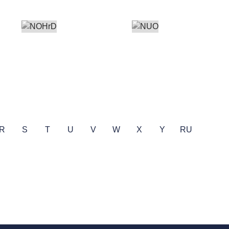
R
S
T
U
V
W
X
Y
RU