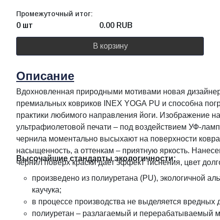
Промежуточный итог:
0 шт
0.00
RUB
В корзину
Описание
Вдохновленная природными мотивами новая дизайнер
премиальных ковриков INEX YOGA PU и способна погру
практики любимого направления йоги. Изображение 
ультрафиолетовой печати – под воздействием УФ-лам
чернила моментально высыхают на поверхности ковра
насыщенность, а оттенкам – приятную яркость. Нанес
Высочайшие стандарты экологичности:
чернил поверх краски дает эффект тиснения, цвет долго
произведено из полиуретана (PU), экологичной ал
каучука;
в процессе производства не выделяется вредных д
полиуретан – разлагаемый и перерабатываемый м