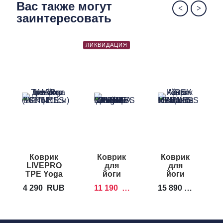
Вас также могут
Block
Block
заинтересовать
ЛИКВИДАЦИЯ
Коврик
Коврик
Коврик
К
LIVEPRO
для
для
й
TPE Yoga
йоги
йоги
Mat
AIREX
AIREX
C
4 290
RUB
11 190
RUB
15 890
RUB
5
CALYANA
Heartbeat
Prime
Mat
Yoga