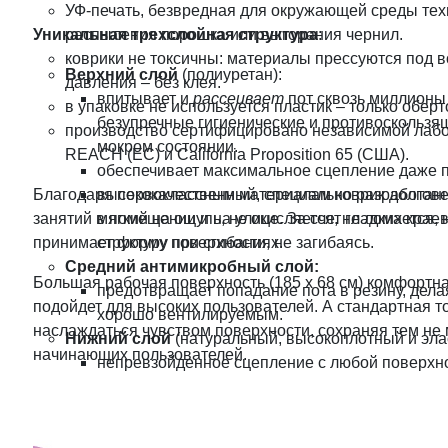
УФ-печать, безвредная для окружающей среды техн
Уникальная
распыления порошка или выгорания чернил.
трехслойная структура
:
коврики не токсичны: материалы прессуются под 
Верхний слой
(полиуретан):
давления – без клея.
впитывает и
рассеивает
пот сквозь миллионы 
в упаковке не используется пластик – только обер
безупречные гигиенические и противоскользящи
производство сертифицировано независимой лаб
мокром состоянии.
REACH (ЕС) и California Proposition 65 (США).
обеспечивает максимальное сцепление даже п
Благодаря первоклассным материалам коврик долговече
высококачественный, специально разработанн
занятий в помещении и на улице. За счет гладких краев
мягкий на ощупь, не окисляется, не ломается,
принимает форму поверхности, не загибаясь.
структуру при сгибаниях.
Средний
антимикробный слой:
Большая рабочая поверхность (185 x 68 см) комфортн
предотвращает попадание пота в резину, дела
подойдет для высоких пользователей. А стандартная т
хорошо вентилируемым.
наслаждаться чувством поверхности, сохраняя тем не 
Нижний слой
(натуральный, высокоплотный и элас
начинающих пользователей.
непревзойденное сцепление с любой поверхно
даже при самых интенсивных тренировках;
великолепная амортизация и прекрасная тепл