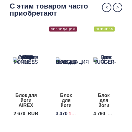
С этим товаром часто
приобретают
ЛИКВИДАЦИЯ
НОВИНКА
Блок для
Блок
Блок
йоги
для
для
AIREX
йоги
йоги
ECO Cork
HUGGER
HUGGER
2 670
RUB
3 470
1 150
RUB
4 790
RUB
5
Block
MUGGER
MUGGER
3 in.
4 in.
Foam
Foam
Yoga
Yoga