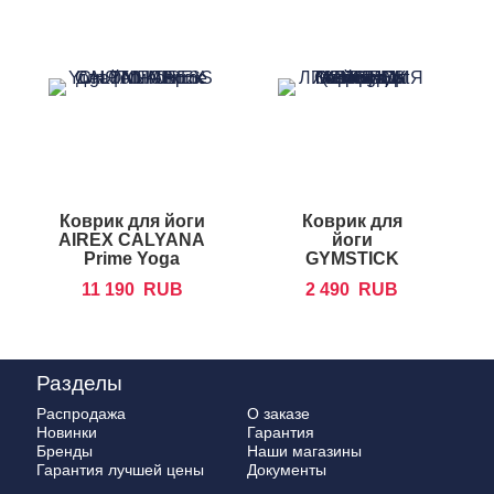
Коврик для йоги
Коврик для
AIREX CALYANA
йоги
H
Prime Yoga
GYMSTICK
Training Mat
11 190
RUB
2 490
RUB
Cork
Разделы
Распродажа
О заказе
Новинки
Гарантия
Бренды
Наши магазины
Гарантия лучшей цены
Документы