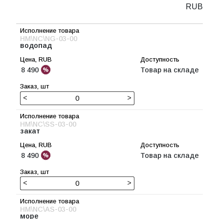
RUB
HM\NC\NG-03-00
водопад
8 490
Товар на складе
<
>
HM\NC\SS-03-00
закат
8 490
Товар на складе
<
>
HM\NC\AS-03-00
море