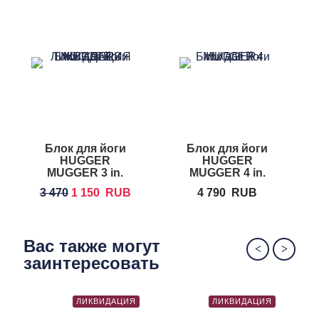
Блок для йоги
Блок для йоги
HUGGER
HUGGER
H
MUGGER 3 in.
MUGGER 4 in.
Foam Yoga Block
Foam Yoga
3 470
1 150
RUB
4 790
RUB
Block
Вас также могут
заинтересовать
ЛИКВИДАЦИЯ
ЛИКВИДАЦИЯ