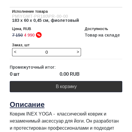
РМ\YGMT-PR180\PR-00-00
183 х 60 х 0,45 см, фиолетовый
7 150
4 990
Товар на складе
<
>
Промежуточный итог:
0 шт
0.00
RUB
В корзину
Описание
Коврик INEX YOGA - классический коврик и
незаменимый аксессуар для йоги. Он разработан
и протестирован профессионалами и подходит