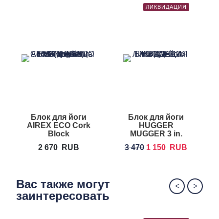
ЛИКВИДАЦИЯ
Блок для йоги
Блок для йоги
AIREX ECO Cork
HUGGER
H
Block
MUGGER 3 in.
Foam Yoga
2 670
RUB
3 470
1 150
RUB
Block
Вас также могут
заинтересовать