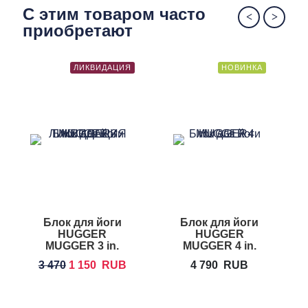
С этим товаром часто
приобретают
ЛИКВИДАЦИЯ
НОВИНКА
Блок для йоги
Блок для йоги
HUGGER
HUGGER
H
MUGGER 3 in.
MUGGER 4 in.
Foam Yoga Block
Foam Yoga
3 470
1 150
RUB
4 790
RUB
Block