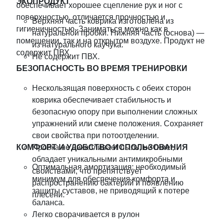
ЭКОПРОДУКТ
обеспечивает хорошее сцепление рук и ног с
поверхностью, отличается прочностью и
Верхняя часть коврика изготовлена из
гигиеничностью. Заниматься можно как в
натуральной пробки. Нижняя часть (основа) —
помещении, так и на открытом воздухе. Продукт не
из натурального каучука.
содержит ПВХ.
Не содержит ПВХ.
БЕЗОПАСНОСТЬ ВО ВРЕМЯ ТРЕНИРОВКИ
Нескользящая поверхность с обеих сторон
коврика обеспечивает стабильность и
безопасную опору при выполнении сложных
упражнений или смене положения. Сохраняет
свои свойства при потоотделении.
КОМФОРТ
Пробка не накапливает пыль, не гниет,
И
УДОБСТВО
ИСПОЛЬЗОВАНИЯ
обладает уникальными антимикробными
Оптимальная амортизация: необходимый
свойствами, что препятствует
минимум для обеспечения комфорта и
распространению бактерий и появлению
защиты суставов, не приводящий к потере
плесени.
баланса.
Легко сворачивается в рулон