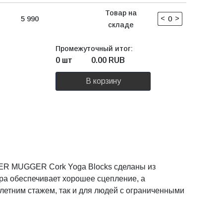
Товар на
<
>
5 990
складе
Промежуточный итог:
0 шт
0.00
RUB
В корзину
GER MUGGER Cork Yoga Blocks сделаны из
ра обеспечивает хорошее сцепление, а
олетним стажем, так и для людей с ограниченными