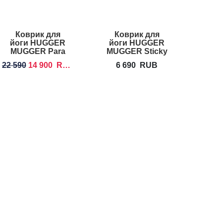
Коврик для
Коврик для
Ковр
йоги HUGGER
йоги HUGGER
HUGG
MUGGER Para
MUGGER Sticky
T
Rubber
Mat
22 590
14 900
RUB
6 690
RUB
5