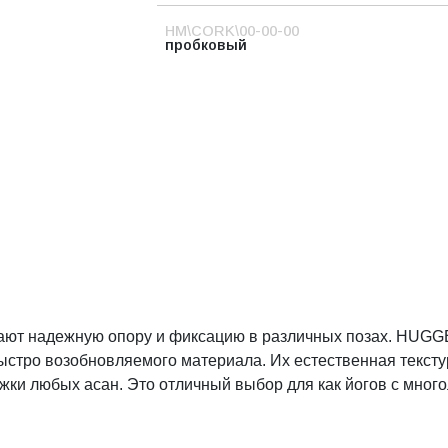
HM\CORK\00-00-00
пробковый
вают надежную опору и фиксацию в различных позах. HUG
ыстро возобновляемого материала. Их естественная тексту
жки любых асан. Это отличный выбор для как йогов с мног