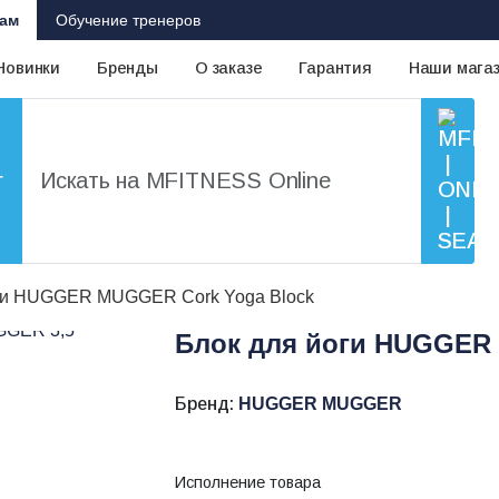
ам
Обучение тренеров
Новинки
Бренды
О заказе
Гарантия
Наши мага
г
оги HUGGER MUGGER Cork Yoga Block
Блок для йоги HUGGER
Бренд:
HUGGER MUGGER
Исполнение товара