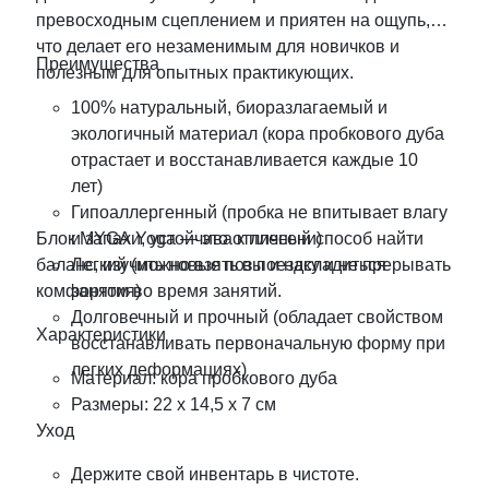
превосходным сцеплением и приятен на ощупь,
что делает его незаменимым для новичков и
Преимущества
полезным для опытных практикующих.
100% натуральный, биоразлагаемый и
экологичный материал (кора пробкового дуба
отрастает и восстанавливается каждые 10
лет)
Гипоаллергенный (пробка не впитывает влагу
Блок MYGA Yoga — это отличный способ найти
и запахи, устойчива к плесени)
баланс, изучить новые позы и насладиться
Легкий (можно взять в поездку и не прерывать
комфортом во время занятий.
занятия)
Долговечный и прочный (обладает свойством
Характеристики
восстанавливать первоначальную форму при
легких деформациях)
Материал: кора пробкового дуба
Размеры: 22 х 14,5 х 7 см
Уход
Держите свой инвентарь в чистоте.