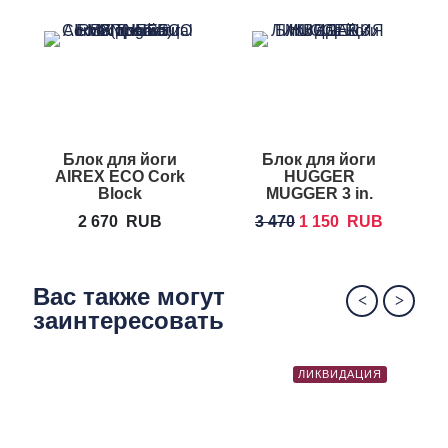
Блок для йоги
Блок для йоги
AIREX ECO Cork
HUGGER
H
Block
MUGGER 3 in.
Foam Yoga
2 670
RUB
3 470
1 150
RUB
Block
Вас также могут
заинтересовать
ЛИКВИДАЦИЯ