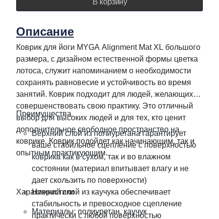
В корзину
Описание
Коврик для йоги MYGA Alignment Mat XL большого
размера, с дизайном естественной формы цветка
лотоса, служит напоминанием о необходимости
сохранять равновесие и устойчивость во время
занятий. Коврик подходит для людей, желающих
совершенствовать свою практику. Это отличный
Преимущества
выбор для высоких людей и для тех, кто ценит
дополнительное свободное пространство на
Верхний слой из полиуретана гарантирует
коврике. Коврик подойдет как начинающим, так и
ваше стабильное сцепление с поверхностью
опытным практикующим.
коврика как в сухом, так и во влажном
состоянии (материал впитывает влагу и не
дает скользить по поверхности)
Характеристики
Нижний слой из каучука обеспечивает
стабильность и превосходное сцепление
Материалы: полиуретан, каучук
практически с любой поверхностью