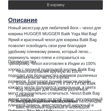
В корзину
Описание
Новый аксессуар для любителей йоги – чехол для
коврика HUGGER MUGGER Batik Yoga Mat Bag!
Яркий и красочный чехол для коврика Batik Bag
позволит освободить свои руки благодаря
удобному плечевому ремню, который легко
перекинуть через плечо и отправиться на
Преимущества
тренировку. Чехол изготовлен в Индии из 100%
хлопка с прочной подкладкой внутри. Batik Bag
Чехол изготовлен вручную из 100%
подходит для большинства ковриков различных
экологически чистого хлопка
размеров. Благодаря ручной окраске дизайн
Благодаря размерам (76 x 19 x 19 см) Batik
каждого чехла получается уникальным, а цвета
Bag подходит для ковриков различных
могут незначительно отличаться. Чехол Batik Bag
размеров
имеет замок-молнию по всей длине, регулируемый
Рекомендуется ручная чистка теплым полотенцем.
Регулируемый плечевой ремень,
плечевой ремень, вместительный наружный и
вместительный наружный и небольшой