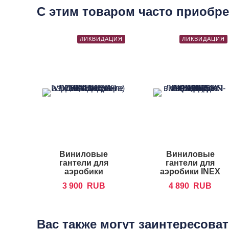
С этим товаром часто приобр
ЛИКВИДАЦИЯ
ЛИКВИДАЦИЯ
Виниловые
Виниловые
гантели для
гантели для
аэробики
аэробики INEX
FOREMAN IVD
IN-VD
3 900
RUB
4 890
RUB
Вас также могут заинтересова