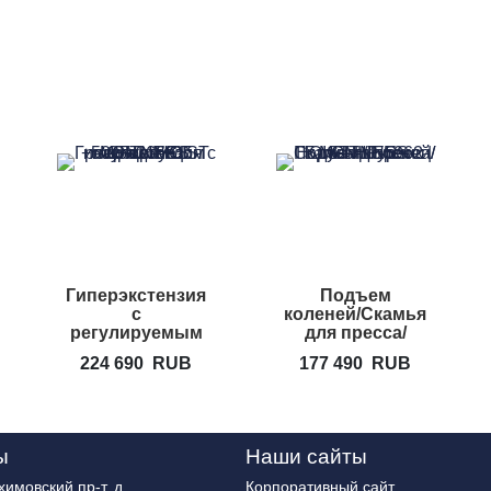
Гиперэкстензия
Подъем
с
коленей/Скамья
регулируемым
для пресса/
углом наклона
Брусья/Турник
224 690
RUB
177 490
RUB
HOIST CF-3663
для дома HOIST
HF-5962
ы
Наши сайты
имовский пр-т, д.
Корпоративный сайт