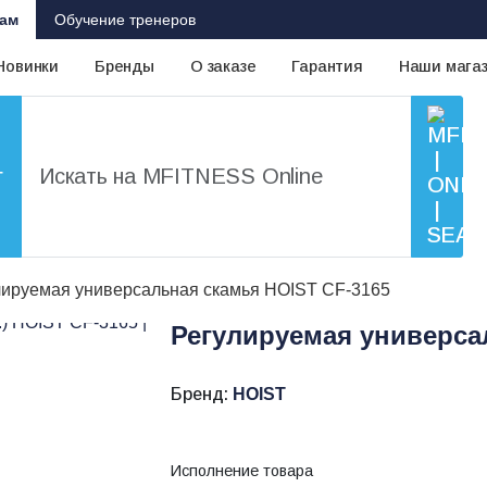
ам
Обучение тренеров
Новинки
Бренды
О заказе
Гарантия
Наши мага
г
лируемая универсальная скамья HOIST CF-3165
Регулируемая универса
Бренд:
HOIST
Исполнение товара