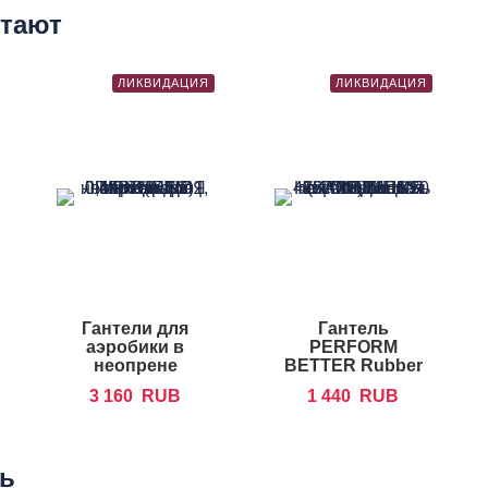
етают
ЛИКВИДАЦИЯ
ЛИКВИДАЦИЯ
Гантели для
Гантель
аэробики в
PERFORM
неопрене
BETTER Rubber
FOREMAN IND
Encased Hex
3 160
RUB
1 440
RUB
Dumbbells
ть