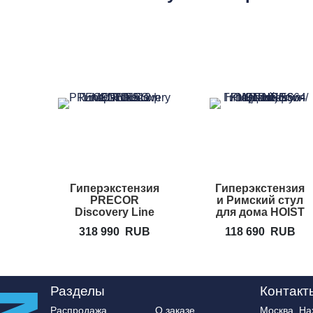
Гиперэкстензия
Гиперэкстензия
PRECOR
и Римский стул
Discovery Line
для дома HOIST
DBR 312
HF-5664
318 990
RUB
118 690
RUB
Разделы
Контакт
Распродажа
О заказе
Москва, Нах