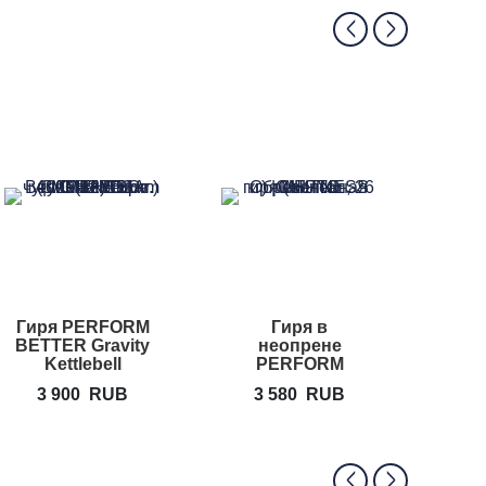
Гиря PERFORM
Гиря в
Много
BETTER Gravity
неопрене
скам
Kettlebell
PERFORM
BETTER
3 900
RUB
3 580
RUB
10
Neoprene
Kettlebell