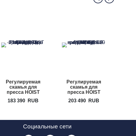
Регулируемая
Регулируемая
Скамь
скамья для
скамья для
PRECO
пресса HOIST
пресса HOIST
Li
CF-3162
CF-3264
183 390
RUB
203 490
RUB
23
Социальные сети