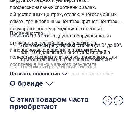
миру: в колледжах и университетах,
профессиональных спортивных залах,
общественных центрах, отелях, многосемейных
домах, тренировочных центрах, фитнес-центрах,
государственных учреждениях и военных
Преимущества
объектах. От любого другого оборудования их
отличает непревзойденная надежность,
6 положений регулировки спинки (от 0° до 80°,
инновационные решения и возможность
шаг - 10°) для выполнения упражнений в
полностью сосредоточиться на тренировках для
горизонтальном и наклонном положении
достижения максимального результата.
5 положений регулировки сиденья
Показать полностью
обеспечивает комфорт для пользователей
разного роста
О бренде
Удобная ручка и колеса для транспортировки
Максимальная нагрузка - 454 кг
С этим товаром часто
приобретают