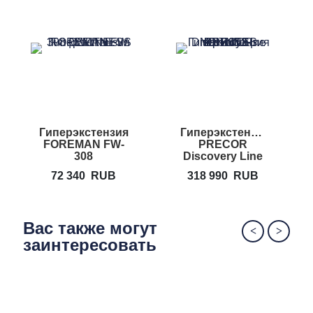
Гиперэкстензия
Гиперэкстензия
Г
FOREMAN FW-
PRECOR
Р
308
Discovery Line
DBR 312
72 340
RUB
318 990
RUB
Вас также могут
заинтересовать