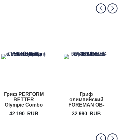
Гриф PERFORM
Гриф
Гриф 
BETTER
олимпийский
FOR
Olympic Combo
FOREMAN OB-
Hex Bar
60
42 190
RUB
32 990
RUB
42