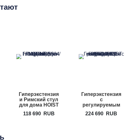
етают
Гиперэкстензия
Гиперэкстензия
и Римский стул
с
для дома HOIST
регулируемым
HF-5664
углом наклона
118 690
RUB
224 690
RUB
HOIST CF-3663
ть