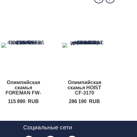
Олимпийская
Олимпийская
Ол
скамья
скамья HOIST
ска
FOREMAN FW-
CF-3170
Disco
410
115 890
RUB
286 190
RUB
30
Социальные сети