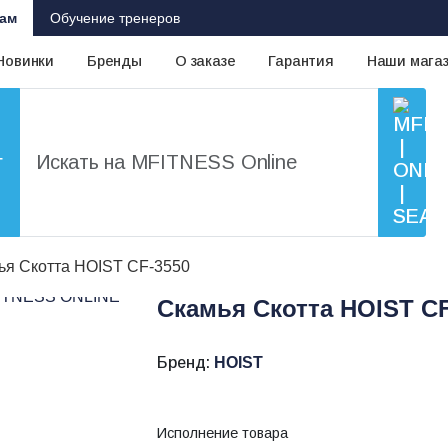
ам
Обучение тренеров
Новинки
Бренды
О заказе
Гарантия
Наши мага
г
ья Скотта HOIST CF-3550
Скамья Скотта HOIST CF
Бренд:
HOIST
Исполнение товара