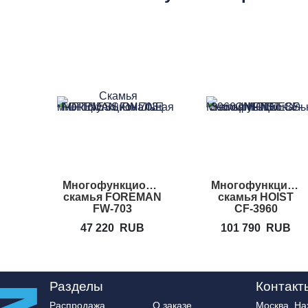
Многофункциональная
Многофункциона
скамья FOREMAN
скамья HOIST
FW-703
CF-3960
47 220
RUB
101 790
RUB
Разделы
Контакт
Распродажа
О заказе
Москва, Нах