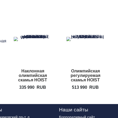
льная
Наклонная
Олимпийская
олимпийская
регулируемая
скамья HOIST
скамья HOIST
CF-3172
CF-2179
335 990
RUB
513 990
RUB
ы
Наши сайты
имовский пр-т, д.
Корпоративный сайт