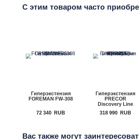
С этим товаром часто приобр
Гиперэкстензия
Гиперэкстензия
FOREMAN FW-308
PRECOR
Discovery Line
DBR 312
72 340
RUB
318 990
RUB
Вас также могут заинтересова