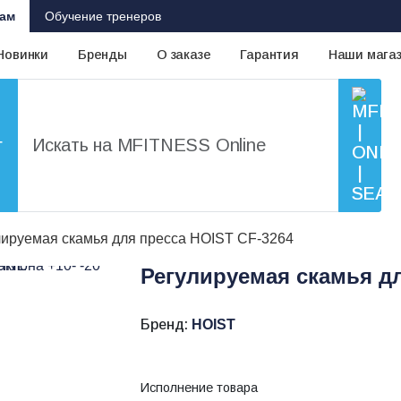
ам
Обучение тренеров
Новинки
Бренды
О заказе
Гарантия
Наши мага
г
лируемая скамья для пресса HOIST CF-3264
Регулируемая скамья дл
Бренд:
HOIST
Исполнение товара