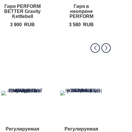
Гиря PERFORM
Гиря в
Много
BETTER Gravity
неопрене
скам
Kettlebell
PERFORM
BETTER
3 900
RUB
3 580
RUB
10
Neoprene
Kettlebell
Регулируемая
Регулируемая
Скамь