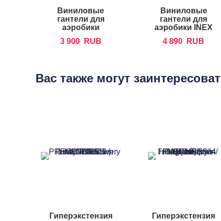
Виниловые
Виниловые
гантели для
гантели для
аэробики
аэробики INEX
FOREMAN IVD
IN-VD
3 900
RUB
4 890
RUB
Вас также могут заинтересова
Гиперэкстензия
Гиперэкстензия