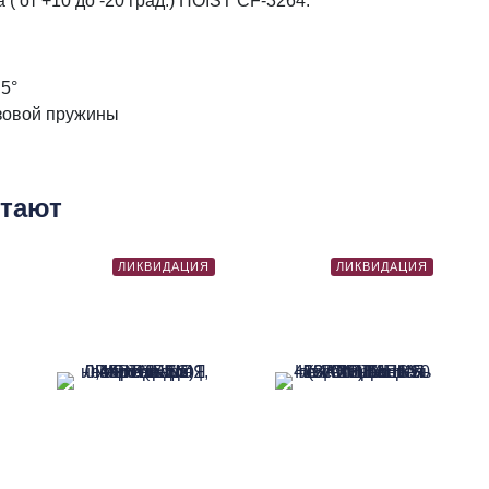
( от +10 до -20 град.) HOIST CF-3264.
 5°
зовой пружины
етают
ЛИКВИДАЦИЯ
ЛИКВИДАЦИЯ