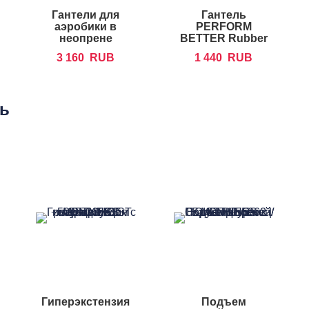
Гантели для
Гантель
аэробики в
PERFORM
неопрене
BETTER Rubber
FOREMAN IND
Encased Hex
3 160
RUB
1 440
RUB
Dumbbells
ть
Гиперэкстензия
Подъем