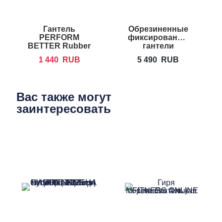
Гантель
Обрезиненные
PERFORM
фиксированные
BETTER Rubber
гантели
Encased Hex
FOREMAN
1 440
RUB
5 490
RUB
Dumbbells
FM/ARD
Вас также могут
заинтересовать