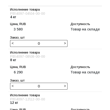
PB\4097-04\04-00-00
4 кг
3 580
Товар на складе
<
>
PB\4097-08\08-00-00
8 кг
6 290
Товар на складе
<
>
PB\4097-12\12-00-00
12 кг