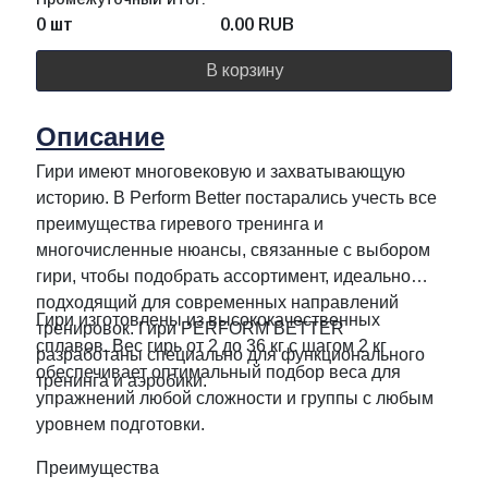
0 шт
0.00
RUB
В корзину
Описание
Гири имеют многовековую и захватывающую
историю. В Perform Better постарались учесть все
преимущества гиревого тренинга и
многочисленные нюансы, связанные с выбором
гири, чтобы подобрать ассортимент, идеально
подходящий для современных направлений
Гири изготовлены из высококачественных
тренировок. Гири PERFORM BETTER
сплавов. Вес гирь от 2 до 36 кг с шагом 2 кг
разработаны специально для функционального
обеспечивает оптимальный подбор веса для
тренинга и аэробики.
упражнений любой сложности и группы с любым
уровнем подготовки.
Преимущества