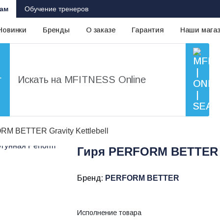
ам
Обучение тренеров
Новинки
Бренды
О заказе
Гарантия
Наши мага
г
M BETTER Gravity Kettlebell
Гиря PERFORM BETTER Gr
Бренд:
PERFORM BETTER
Исполнение товара