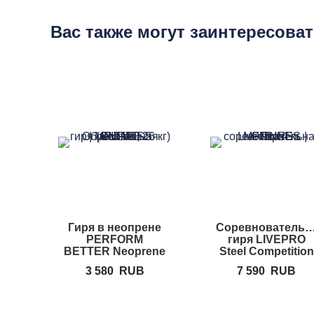
Вас также могут заинтересова
Гиря в неопрене
Соревновательн
PERFORM
гиря LIVEPRO
BETTER Neoprene
Steel Competition
Kettlebell
Kettlebell
3 580
RUB
7 590
RUB