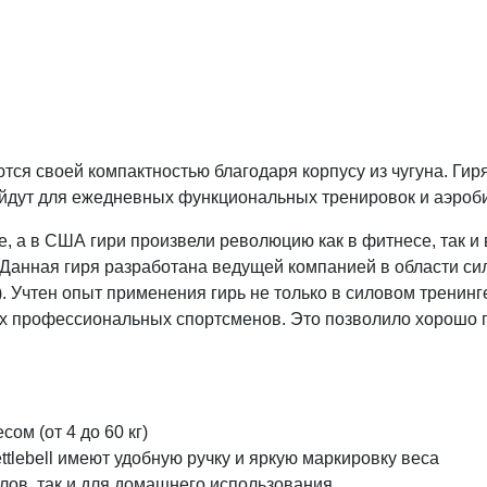
ся своей компактностью благодаря корпусу из чугуна. Гиря
дут для ежедневных функциональных тренировок и аэробик
ре, а в США гири произвели революцию как в фитнесе, так 
 Данная гиря разработана ведущей компанией в области си
тен опыт применения гирь не только в силовом тренинге, 
х профессиональных спортсменов. Это позволило хорошо пр
ом (от 4 до 60 кг)
lebell имеют удобную ручку и яркую маркировку веса
алов, так и для домашнего использования