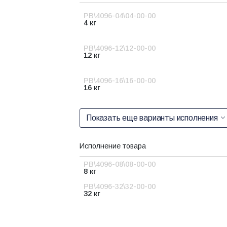
PB\4096-04\04-00-00
4 кг
PB\4096-12\12-00-00
12 кг
PB\4096-16\16-00-00
16 кг
Показать еще варианты исполнения
Исполнение товара
PB\4096-08\08-00-00
8 кг
PB\4096-32\32-00-00
32 кг