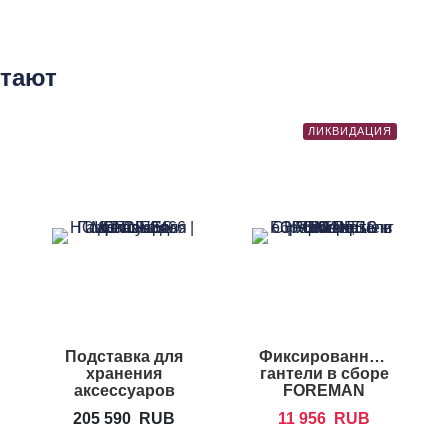
етают
ЛИКВИДАЦИЯ
Подставка для
Фиксированные
хранения
гантели в сборе
аксессуаров
FOREMAN
HOIST CF-3466
FP/RUB-EPR
205 590
RUB
11 956
RUB