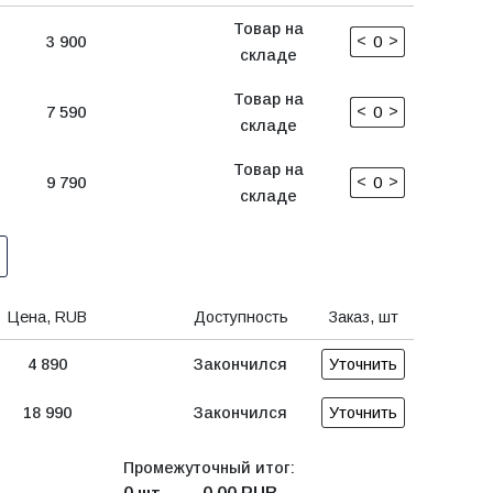
Товар на
<
>
3 900
складе
Товар на
<
>
7 590
складе
Товар на
<
>
9 790
складе
Цена, RUB
Доступность
Заказ, шт
4 890
Закончился
Уточнить
18 990
Закончился
Уточнить
Промежуточный итог: