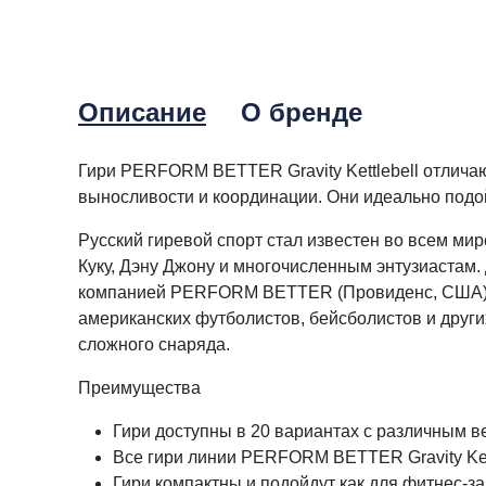
Описание
О бренде
Гири PERFORM BETTER Gravity Kettlebell отличают
выносливости и координации. Они идеально подой
Русский гиревой спорт стал известен во всем ми
Куку, Дэну Джону и многочисленным энтузиастам.
компанией PERFORM BETTER (Провиденс, США). Уч
американских футболистов, бейсболистов и други
сложного снаряда.
Преимущества
Гири доступны в 20 вариантах с различным вес
Все гири линии PERFORM BETTER Gravity Kett
Гири компактны и подойдут как для фитнес-з