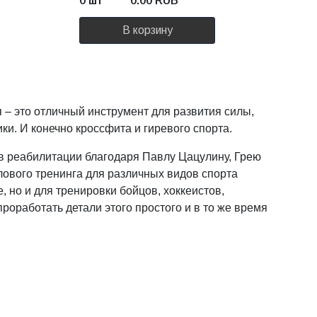
0 шт
0.00
RUB
В корзину
 – это отличный инструмент для развития силы,
и. И конечно кроссфита и гиревого спорта.
и в реабилитации благодаря Павлу Цацулину, Грею
лового тренинга для различных видов спорта
но и для тренировки бойцов, хоккеистов,
оработать детали этого простого и в то же время