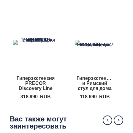
Гиперэкстензия
Гиперэкстензия
PRECOR
и Римский
Discovery Line
стул для дома
DBR 312
HOIST HF-5664
318 990
RUB
118 690
RUB
Вас также могут
заинтересовать