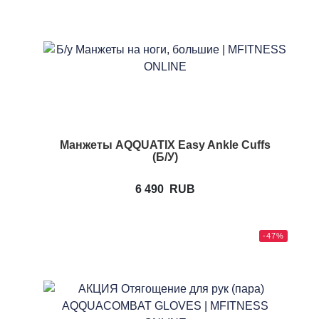
Манжеты AQQUATIX Easy Ankle Cuffs
(Б/У)
6 490
RUB
-47%