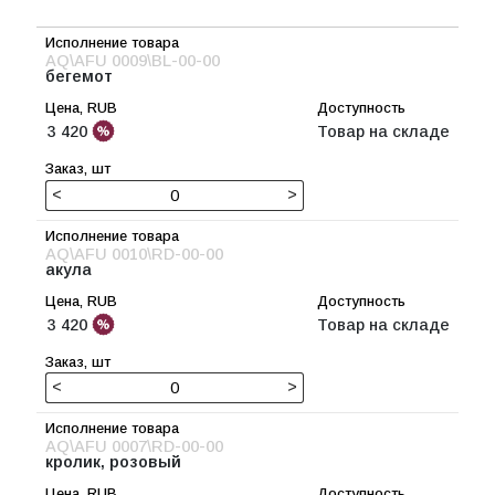
AQ\AFU 0009\BL-00-00
бегемот
3 420
Товар на складе
<
>
AQ\AFU 0010\RD-00-00
акула
3 420
Товар на складе
<
>
AQ\AFU 0007\RD-00-00
кролик, розовый