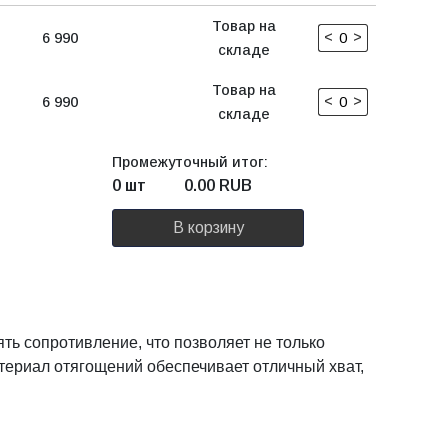
Товар на
<
>
6 990
складе
Товар на
<
>
6 990
складе
Промежуточный итог:
0 шт
0.00
RUB
В корзину
ь сопротивление, что позволяет не только
атериал отягощений обеспечивает отличный хват,