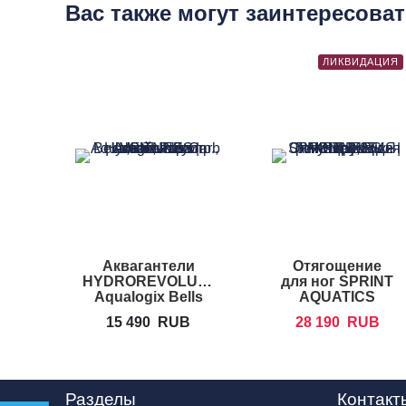
Вас также могут заинтересова
ЛИКВИДАЦИЯ
Аквагантели
Отягощение
HYDROREVOLUTION
для ног SPRINT
Aqualogix Bells
AQUATICS
15 490
RUB
28 190
RUB
Разделы
Контакт