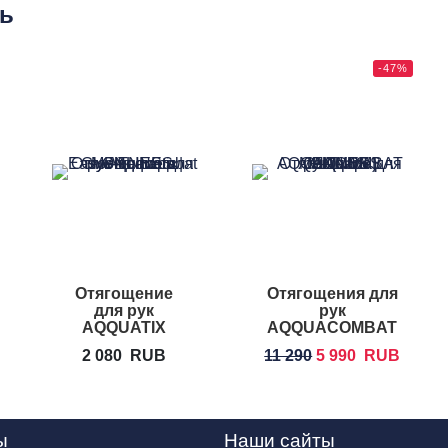
ть
-47%
Отягощение
Отягощения для
для рук
рук
AQQUATIX
AQQUACOMBAT
Aquacombat
GLOVES
2 080
RUB
11 290
5 990
RUB
Gloves
ы
Наши сайты