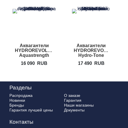
Аквагантели
Аквагантели
HYDROREVOLUTION
HYDROREVOLUTION
Aquastrength
Hydro-Tone
S
Bells
Bells
16 090
RUB
17 490
RUB
Разделы
Распродажа
О заказе
Новинки
Гарантия
Бренды
Наши магазины
Гарантия лучшей цены
Документы
Контакты