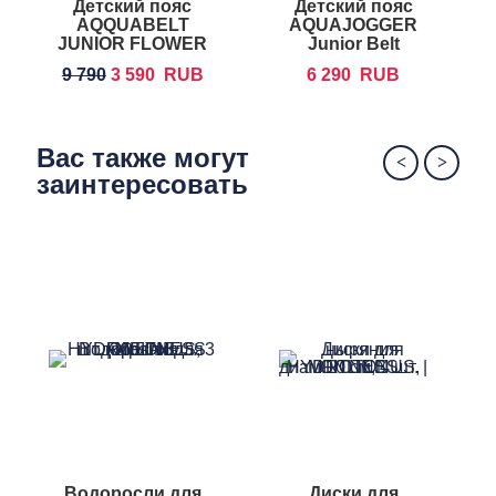
Детский пояс
Детский пояс
AQQUABELT
AQUAJOGGER
S
JUNIOR FLOWER
Junior Belt
9 790
3 590
RUB
6 290
RUB
Вас также могут
заинтересовать
Водоросли для
Диски для