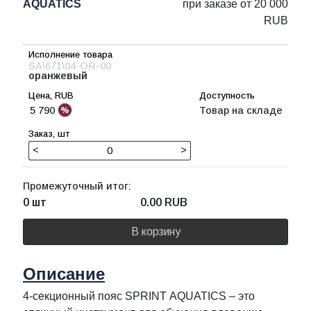
AQUATICS
при заказе от 20 000
RUB
SA\671\04-OR-00
оранжевый
5 790
Товар на складе
<
>
Промежуточный итог:
0 шт
0.00
RUB
В корзину
Описание
4-секционный пояс SPRINT AQUATICS – это