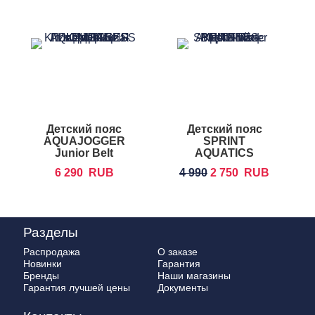
Детский пояс
Детский пояс
AQUAJOGGER
SPRINT
Junior Belt
AQUATICS
A
Water Backfloat
6 290
RUB
4 990
2 750
RUB
Разделы
Распродажа
О заказе
Новинки
Гарантия
Бренды
Наши магазины
Гарантия лучшей цены
Документы