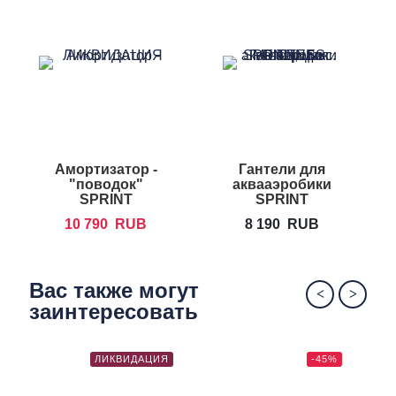
Амортизатор -
Гантели для
"поводок"
аквааэробики
SPRINT
SPRINT
AQUATICS
AQUATICS
C
10 790
RUB
8 190
RUB
Sprinter Teether
Sprint Bells
Вас также могут
заинтересовать
ЛИКВИДАЦИЯ
-45%