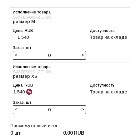
SA\785\0M-ZC-00
размер M
1 540
Товар на складе
<
>
SA\785\XS-ZC-00
размер XS
1 540
Товар на складе
<
>
Промежуточный итог:
0 шт
0.00
RUB