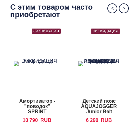
С этим товаром часто
приобретают
ЛИКВИДАЦИЯ
ЛИКВИДАЦИЯ
Амортизатор -
Детский пояс
"поводок"
AQUAJOGGER
S
SPRINT
Junior Belt
AQUATICS
10 790
RUB
6 290
RUB
Sprinter Teether