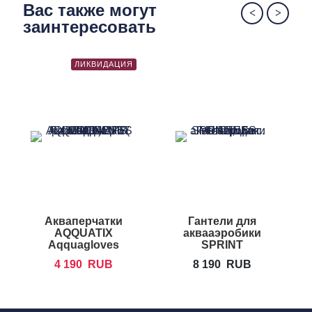
Вас также могут
заинтересовать
ЛИКВИДАЦИЯ
Акваперчатки
Гантели для
AQQUATIX
аквааэробики
A
Aqquagloves
SPRINT
AQUATICS
4 190
RUB
8 190
RUB
Sprint Bells