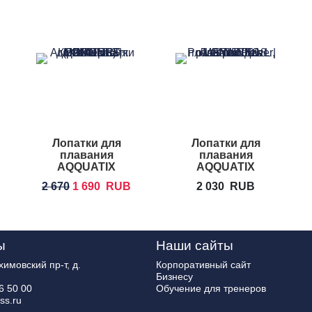
Лопатки для
Лопатки для
плавания
плавания
AQQUATIX
AQQUATIX
Comfort Paddles
Power Paddles
2 670
1 690
RUB
2 030
RUB
ы
Наши сайты
имовский пр-т, д.
Корпоративный сайт
Бизнесу
6 50 00
Обучение для тренеров
ss.ru