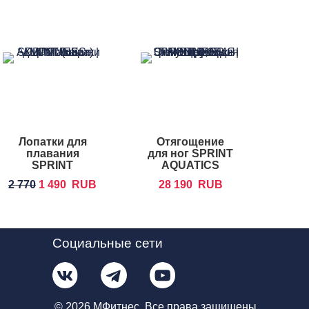
Лопатки для
Отягощение
Перч
плавания
для ног SPRINT
A
SPRINT
AQUATICS
Fing
AQUATICS Trax
2 770
1 490
RUB
28 190
RUB
5
Paddles
Социальные сети
© 2026 МФитнес. Все права защищены.