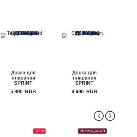
Доска для
Доска для
Колоб
плавания
плавания
P
SPRINT
SPRINT
AQUATICS Mini
AQUATICS Team
5 890
RUB
6 690
RUB
4
Team Kickboard
Kickboard
-46%
ЛИКВИДАЦИЯ