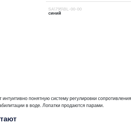
SA\795\BL-00-00
синий
интуитивно понятную систему регулировки сопротивления, 
абилитации в воде. Лопатки продаются парами.
етают