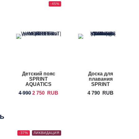
-45%
Детский пояс
Доска для
SPRINT
плавания
AQUATICS
SPRINT
Water Backfloat
AQUATICS
4 990
2 750
RUB
4 790
RUB
Children's
Training
Kickboard
ть
-37%
ЛИКВИДАЦИЯ