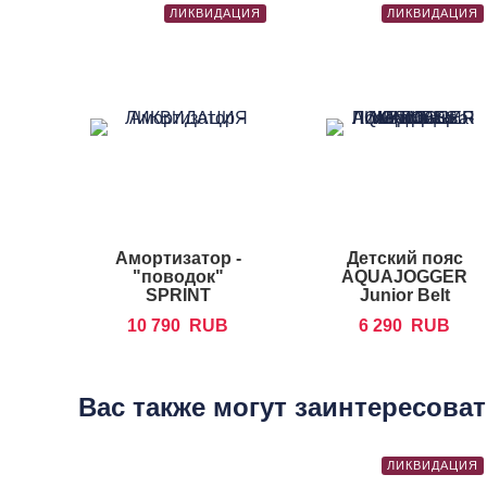
ЛИКВИДАЦИЯ
ЛИКВИДАЦИЯ
Амортизатор -
Детский пояс
"поводок"
AQUAJOGGER
SPRINT
Junior Belt
AQUATICS
10 790
RUB
6 290
RUB
Sprinter Teether
Вас также могут заинтересова
ЛИКВИДАЦИЯ