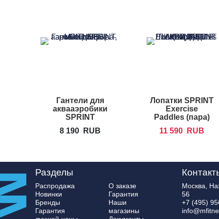
Гантели для
Лопатки SPRINT
аквааэробики
Exercise
SPRINT
Paddles (пара)
AQUATICS Sprint
8 190
RUB
11 590
RUB
Bells
Разделы
Контакт
Распродажа
О заказе
Москва, Нах
Новинки
Гарантия
56
Бренды
Наши
+7 (495) 95
Гарантия
магазины
info@mfitne