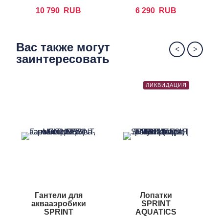
AQUATICS
10 790
RUB
6 290
RUB
Sprinter Teether
Вас также могут
заинтересовать
ЛИКВИДАЦИЯ
Гантели для
Лопатки
аквааэробики
SPRINT
SPRINT
AQUATICS
A