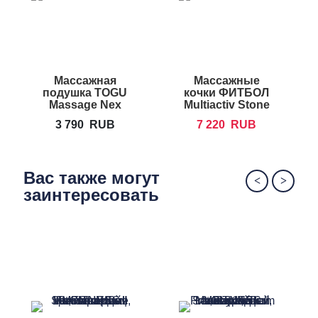
Массажная
Массажные
подушка TOGU
кочки ФИТБОЛ
Massage Nex
Multiactiv Stone
S
3 790
RUB
7 220
RUB
Вас также могут
заинтересовать