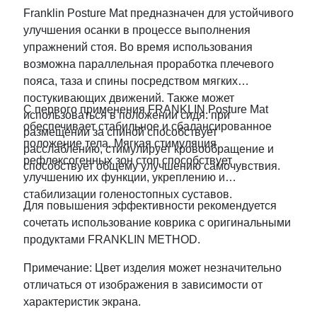
Franklin Posture Mat предназначен для устойчивого
улучшения осанки в процессе выполнения
упражнений стоя. Во время использования
возможна параллельная проработка плечевого
пояса, таза и спины посредством мягких
постукивающих движений. Также может
С первого применения FRANKLIN Posture Mat
использоваться в положении сидя: при
обеспечивает стабильное и сбалансированное
размещении за спиной способствует
положение тела. Мягкая стимуляция
расслаблению, стимулирует кровообращение и
рефлексогенных зон стоп способствует
способствует общему улучшению самочувствия.
улучшению их функции, укреплению и
стабилизации голеностопных суставов.
Для повышения эффективности рекомендуется
сочетать использование коврика с оригинальными
продуктами FRANKLIN METHOD.
Примечание: Цвет изделия может незначительно
отличаться от изображения в зависимости от
характеристик экрана.