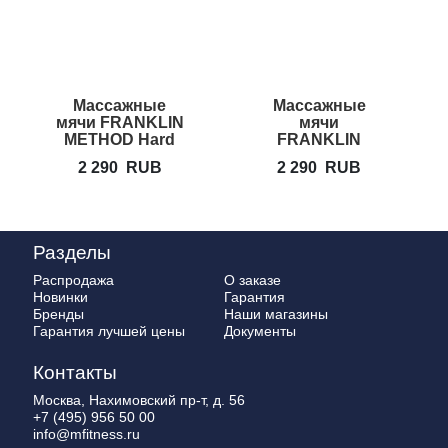
Массажные
Массажные
мячи FRANKLIN
мячи
METHOD Hard
FRANKLIN
Interfascia Ball
METHOD
2 290
RUB
2 290
RUB
Set
Medium
Interfascia Ball
Set
Разделы
Распродажа
О заказе
Новинки
Гарантия
Бренды
Наши магазины
Гарантия лучшей цены
Документы
Контакты
Москва, Нахимовский пр-т, д. 56
+7 (495) 956 50 00
info@mfitness.ru