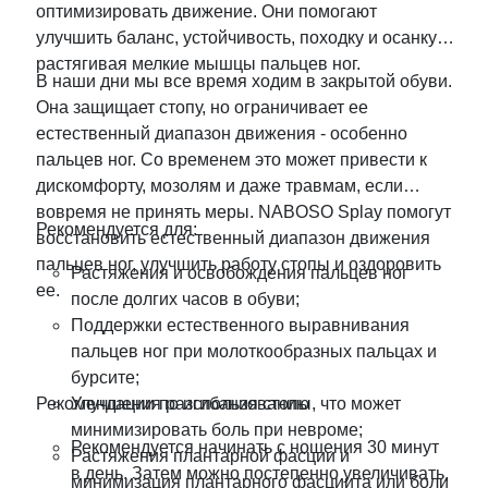
оптимизировать движение. Они помогают
улучшить баланс, устойчивость, походку и осанку,
растягивая мелкие мышцы пальцев ног.
В наши дни мы все время ходим в закрытой обуви.
Она защищает стопу, но ограничивает ее
естественный диапазон движения - особенно
пальцев ног. Со временем это может привести к
дискомфорту, мозолям и даже травмам, если
вовремя не принять меры. NABOSO Splay помогут
Рекомендуется для:
восстановить естественный диапазон движения
пальцев ног, улучшить работу стопы и оздоровить
Растяжения и освобождения пальцев ног
ее.
после долгих часов в обуви;
Поддержки естественного выравнивания
пальцев ног при молоткообразных пальцах и
бурсите;
Рекомендации по использованию
Улучшения разгибания стопы, что может
минимизировать боль при невроме;
Рекомендуется начинать с ношения 30 минут
Растяжения плантарной фасции и
в день. Затем можно постепенно увеличивать,
минимизация плантарного фасциита или боли