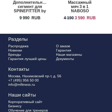
Дополнительный
Массажный
сегмент для
мяч 3 в 1
SPINEFITTER by
NABOSO
SISSEL
Neuro Ball
9 990
RUB
4 190
3 590
RUB
Extension Kit
Разделы
Распродажа
О заказе
Новинки
Гарантия
Бренды
Наши магазины
Гарантия лучшей цены
Документы
Контакты
Москва, Нахимовский пр-т, д. 56
+7 (495) 956 50 00
info@mfitness.ru
Наши сайты
Корпоративный сайт
Бизнесу
Обучение для тренеров