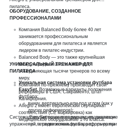
пилатеса.
ОБОРУДОВАНИЕ, СОЗДАННОЕ
ПРОФЕССИОНАЛАМИ
Компания Balanced Body более 40 лет
занимается профессиональным
оборудованием для пилатеса и является
лидером в пилатес-индустрии.
Balanced Body — это также крупнейшая
УНИВЕРСАЛЬНЫЙ ТРЕНАЖЕР ДЛЯ
международная школа пилатеса,
ПИЛАТЕСА
объединяющая тысячи тренеров по всему
миру.
Уникальная система установки футбара
Компания по-прежнему производит свои
EasySet.
Возможные варианты положения
реформеры в США: Сакраменто, штат
футбара:
Калифорния.
внизу, вертикально или под углом (как у
Allegro 2 имеет европейский сертификат
других реформеров);
соответствия (CE маркировка) как
Система EasySet позволяет расширить диапазон
дополнительные варианты, возникающие
медицинское оборудование 1-го класса.
упражнений, а также использовать реформер при
при передвижении футбара вдоль рамы