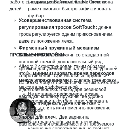
работе с людьми разной комплекции, включая
(инновация Balanced Body). Отметки на
детей.
раме помогают быстро зафиксировать
футбар.
Усовершенствованная система
регулирования тросов SoftTouch:
длина
троса регулируется одним прикосновением,
даже из положения лежа.
Фирменный пружинный механизм
ПРОСТЫЕ НАСТРОЙКИ
Balanced
Body
:
5 пружин со стандартной
цветовой схемой, дополнительный ряд
Allegro 2 сконструирован таким образом,
крючков для увеличения нагрузки, 46 уровней
чтобы
минимизировать время переходов
сопротивления. Оригинальные пружины
между упражнениями
и сделать тренировку
Balanced Body отличаются высоким качеством
максимально эффективной.
и долговечностью. Благодаря резиновой
Не вставая с реформера, можно
накладке на шейку пружины, ее удобно
передвинуть футбар, отрегулировать
снимать и надевать даже клиенткам с
тросы, снять или поменять положение
маникюром.
петель.
Упоры для плеч.
Два варианта
Благодаря удобным креплениям
расположения в зависимости от требуемого
изменение сопротивления не требует