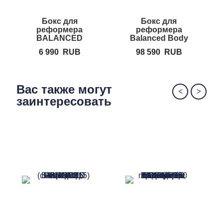
Бокс для
Бокс для
реформера
реформера
BALANCED
Balanced Body
BODY Moon Box
Sitting Box A2
6 990
RUB
98 590
RUB
Lite
Вас также могут
заинтересовать