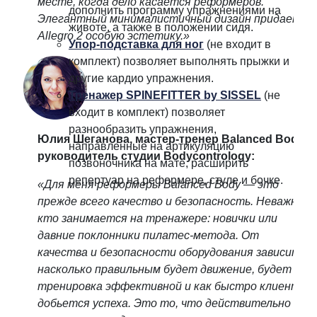
месте, когда дело касается реформеров.
дополнить программу упражнениями на
Элегантный минималистичный дизайн придает
животе, а также в положении сидя.
Allegro 2 особую эстетику.»
Упор-подставка для ног
(не входит в
комплект) позволяет выполнять прыжки и
другие кардио упражнения.
Тренажер SPINEFITTER by SISSEL
(не
входит в комплект) п
озволяет
разнообразить упражнения,
Юлия Шеганова, мастер-тренер Balanced Body,
направленные на артикуляцию
руководитель студии Bodycontrology:
позвоночника на мате, расширить
репертуар на реформере, стуле и бочке.
«Для меня реформеры Balanced Body — это
прежде всего качество и безопасность. Неважно,
кто занимается на тренажере: новички или
давние поклонники пилатес-метода. От
качества и безопасности оборудования зависит,
насколько правильным будет движение, будет ли
тренировка эффективной и как быстро клиент
добьется успеха. Это то, что действительно