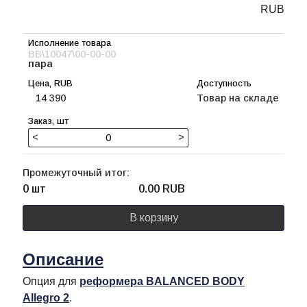
RUB
BB\10047\00-00-00
пара
14 390
Товар на складе
<
>
Промежуточный итог:
0 шт
0.00
RUB
В корзину
Описание
Опция для
реформера BALANCED BODY
Allegro 2
.