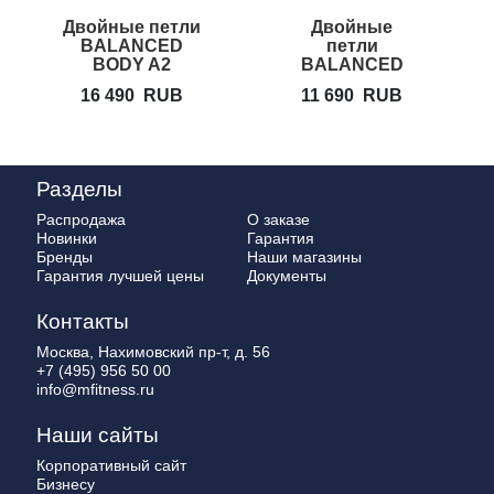
Двойные петли
Двойные
О
BALANCED
петли
BODY A2
BALANCED
BODY А1
16 490
RUB
11 690
RUB
SoftfTouch
Double loop
Разделы
Распродажа
О заказе
Новинки
Гарантия
Бренды
Наши магазины
Гарантия лучшей цены
Документы
Контакты
Москва, Нахимовский пр-т, д. 56
+7 (495) 956 50 00
info@mfitness.ru
Наши сайты
Корпоративный сайт
Бизнесу