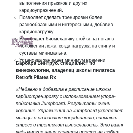
выполнения прыжков и других
кардиоупражнений.
Позволяет сделать тренировки более
разнообразными и интересными, добавив
кардионагрузку.
Воссоздает биомеханику стойки на ногах в
положении лежа, когда нагрузка на спину и
суставы минимальна.
Установка занимает минимум времени.
Барбара Винтруб, специалист по
кинезиологии, владелец школы пилатеса
Retrofit Pilates Rx
«Недавно я добавила в расписание школы
кардиотренировку с использованием упора-
подставка Jumpboard. Результаты очень
хорошие. Упражнения на Jumpboard укрепляют
мышцы и развивают координацию, снимают
стресс и тренируют выносливость. Это важно,
ведь многие наши клиенты просто не любят