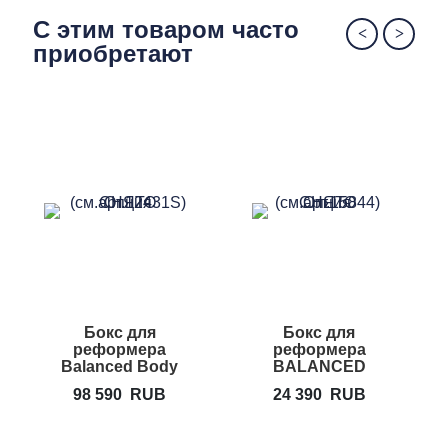
С этим товаром часто
приобретают
Бокс для
Бокс для
реформера
реформера
Balanced Body
BALANCED
Sitting Box A2
BODY Sitting
98 590
RUB
24 390
RUB
Box Lite