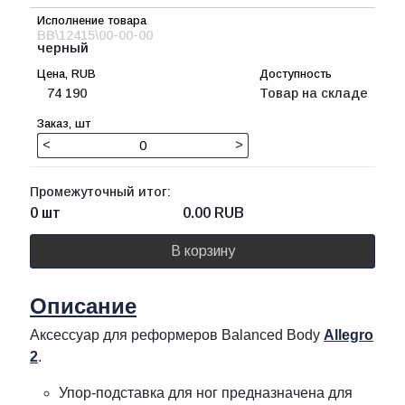
BB\12415\00-00-00
черный
74 190
Товар на складе
<
>
Промежуточный итог:
0 шт
0.00
RUB
В корзину
Описание
Аксессуар для реформеров Balanced Body
Allegro
2
.
Упор-подставка для ног предназначена для