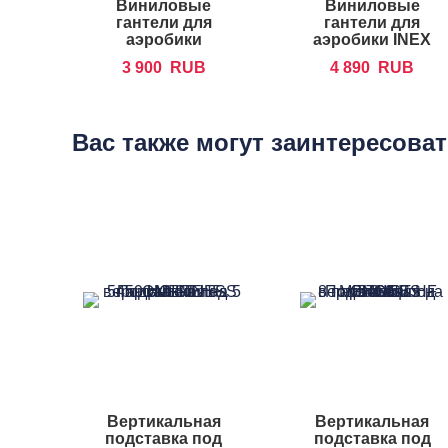
Виниловые
Виниловые
гантели для
гантели для
аэробики
аэробики INEX
FOREMAN IVD
IN-VD
3 900
RUB
4 890
RUB
Вас также могут заинтересова
Вертикальная
Вертикальная
подставка под
подставка под