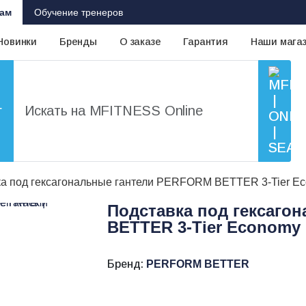
ам
Обучение тренеров
Новинки
Бренды
О заказе
Гарантия
Наши мага
г
а под гексагональные гантели PERFORM BETTER 3-Tier E
Подставка под гексаго
BETTER 3-Tier Economy
Бренд:
PERFORM BETTER