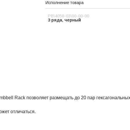
Исполнение товара
PB\4058-03\00-00-00
3 ряда, черный
ll Rack позволяет размещать до 20 пар гексагональных га
ожет отличаться.