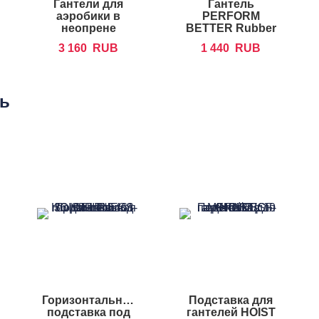
Гантели для
Гантель
аэробики в
PERFORM
неопрене
BETTER Rubber
FOREMAN IND
Encased Hex
3 160
RUB
1 440
RUB
Dumbbells
ть
Горизонтальная
Подставка для
подставка под
гантелей HOIST