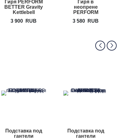
Гиря PERFORM
Гиря в
Обр
BETTER Gravity
неопрене
фик
Kettlebell
PERFORM
гант
BETTER
3 900
RUB
3 580
RUB
5
Neoprene
Kettlebell
Подставка под
Подставка под
Под
гантели
гантели
га