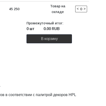
Товар на
<
>
45 250
складе
Промежуточный итог:
0 шт
0.00
RUB
В корзину
.
ов в соответствии с палитрой декоров HPL