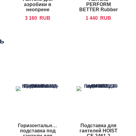
аэробики в
PERFORM
неопрене
BETTER Rubber
FOREMAN IND
Encased Hex
3 160
RUB
1 440
RUB
Dumbbells
ть
Горизонтальная
Подставка для
подставка под
гантелей HOIST
гантели для
CF-3461-2