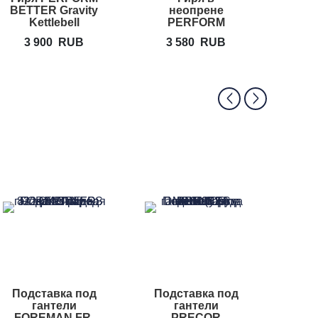
BETTER Gravity
неопрене
фик
Kettlebell
PERFORM
гант
BETTER
3 900
RUB
3 580
RUB
5
Neoprene
Kettlebell
Подставка под
Подставка под
Под
гантели
гантели
га
FOREMAN FR-
PRECOR
а