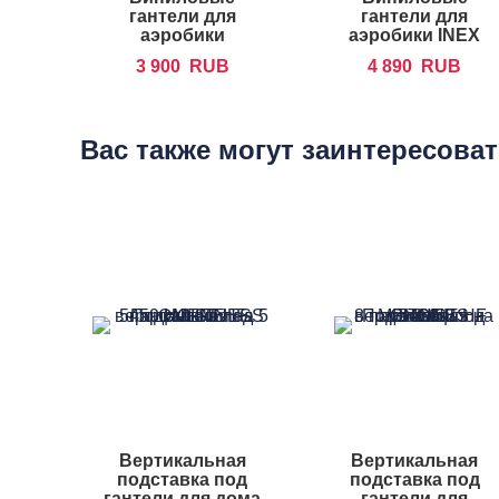
гантели для
гантели для
аэробики
аэробики INEX
FOREMAN IVD
IN-VD
3 900
RUB
4 890
RUB
Вас также могут заинтересова
Вертикальная
Вертикальная
подставка под
подставка под
гантели для дома
гантели для