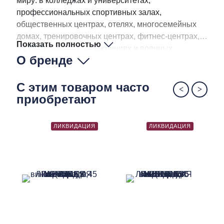
миру: в колледжах и университетах,
профессиональных спортивных залах,
общественных центрах, отелях, многосемейных
домах, тренировочных центрах, фитнес-центрах,
Показать полностью
государственных учреждениях и военных
О бренде
объектах. От любого другого оборудования их
отличает непревзойденная надежность,
инновационные решения и возможность
С этим товаром часто
полностью сосредоточиться на тренировках для
приобретают
достижения максимального результата.
ЛИКВИДАЦИЯ
ЛИКВИДАЦИЯ