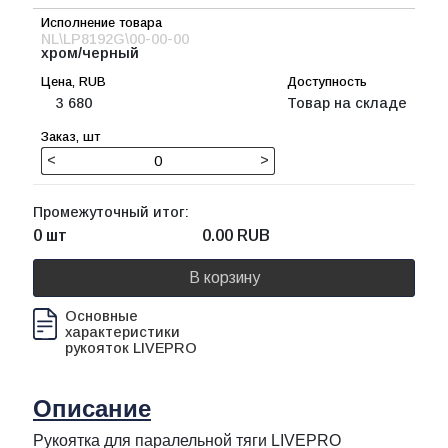
NL\LP8192G\00-00-00
хром/черный
3 680
Товар на складе
<
>
Промежуточный итог:
0 шт
0.00
RUB
В корзину
Основные
характеристики
рукояток LIVEPRO
Описание
Рукоятка для паралельной тяги LIVEPRO