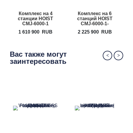
Комплекс на 4
Комплекс на 6
П
станции HOIST
станций HOIST
CMJ-6000-1
CMJ-6000-1-
6175
1 610 900
RUB
2 225 900
RUB
Вас также могут
заинтересовать