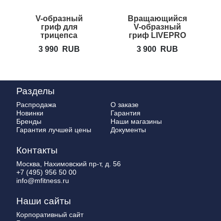
V-образный
Вращающийся
гриф для
V-образный
трицепса
гриф LIVEPRO
LIVEPRO Deluxe
Deluxe
3 990
RUB
3 900
RUB
Tricep V-bar
revolving V-bar
Разделы
Распродажа
О заказе
Новинки
Гарантия
Бренды
Наши магазины
Гарантия лучшей цены
Документы
Контакты
Москва, Нахимовский пр-т, д. 56
+7 (495) 956 50 00
info@mfitness.ru
Наши сайты
Корпоративный сайт