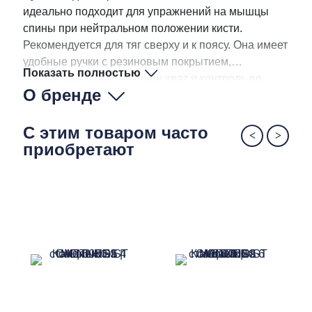
идеально подходит для упражнений на мышцы
спины при нейтральном положении кисти.
Рекомендуется для тяг сверху и к поясу. Она имеет
удобные ручки с резиновым покрытием,
Показать полностью
обеспечивающие хороший хват и контроль во
О бренде
время занятий.
С этим товаром часто
приобретают