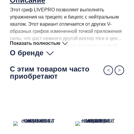
Описание
Этот гриф LIVEPRO позволяет выполнять
упражнения на трицепс и бицепс с нейтральным
хватом. Этот вариант отличается от других V-
образных грифов измененной точкой приложения
силы, что даст немного другой вектор тяги и центр
Показать полностью
тяжести. Вы сможете выбрать вариант, который
О бренде
будет наиболее удобен для ваших кистей и локтей.
Резиновые накладки на грифе обеспечивают
хороший хват, а круглые наконечники не
С этим товаром часто
позволяют рукам соскальзывать.
приобретают