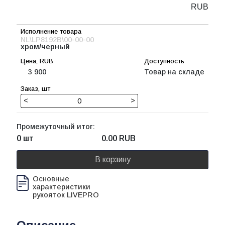
RUB
NL\LP8192B\00-00-00
хром/черный
3 900
Товар на складе
<
>
Промежуточный итог:
0 шт
0.00
RUB
В корзину
Основные
характеристики
рукояток LIVEPRO