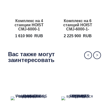
Комплекс на 4
Комплекс на 6
П
станции HOIST
станций HOIST
CMJ-6000-1
CMJ-6000-1-
6175
1 610 900
RUB
2 225 900
RUB
Вас также могут
заинтересовать