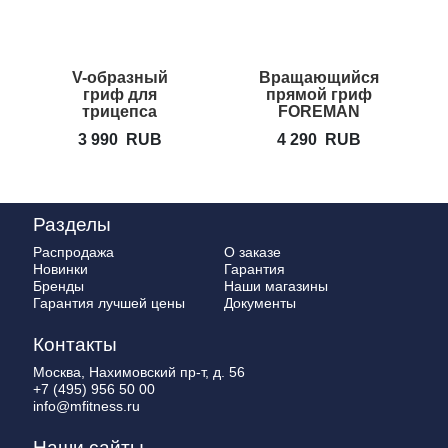
V-образный
Вращающийся
гриф для
прямой гриф
трицепса
FOREMAN
LIVEPRO Deluxe
RSB-18
3 990
RUB
4 290
RUB
Tricep V-bar
Разделы
Распродажа
О заказе
Новинки
Гарантия
Бренды
Наши магазины
Гарантия лучшей цены
Документы
Контакты
Москва, Нахимовский пр-т, д. 56
+7 (495) 956 50 00
info@mfitness.ru
Наши сайты