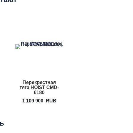
Перекрестная
тяга HOIST CMD-
6180
1 109 900
RUB
ть