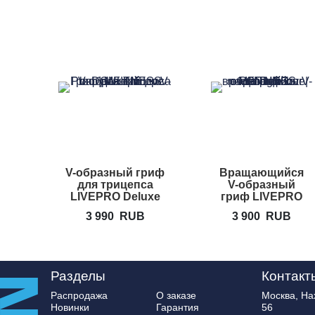
V-образный гриф
Вращающийся
для трицепса
V-образный
LIVEPRO Deluxe
гриф LIVEPRO
Tricep V-bar
Deluxe revolving
3 990
RUB
3 900
RUB
V-bar
Разделы
Контакт
Распродажа
О заказе
Москва, Нах
Новинки
Гарантия
56