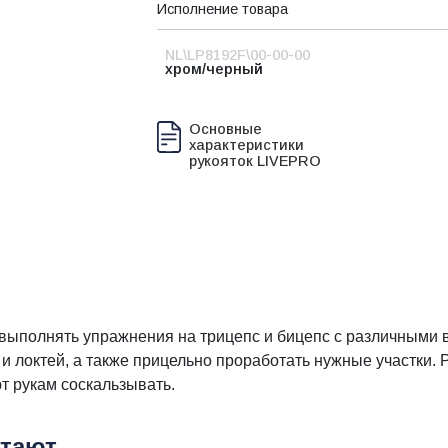
Исполнение товара
NL\LP8192F\00-00-00
хром/черный
Основные
характеристики
рукояток LIVEPRO
полнять упражнения на трицепс и бицепс с различными в
 и локтей, а также прицельно проработать нужные участки.
т рукам соскальзывать.
етают