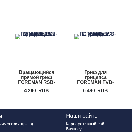
Вращающийся
Гриф для
прямой гриф
трицепса
FOREMAN RSB-
FOREMAN TVB-
18
12
4 290
RUB
6 490
RUB
ы
Наши сайты
имовский пр-т, д.
Корпоративный сайт
Бизнесу