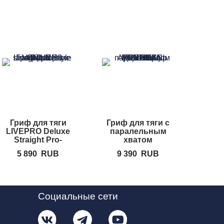
Гриф для тяги
Гриф для тяги с
И
LIVEPRO Deluxe
паралельным
вр
Straight Pro-
хватом
гри
Style Latbar
FOREMAN
5 890
RUB
9 390
RUB
5
FPLB-28
Социальные сети