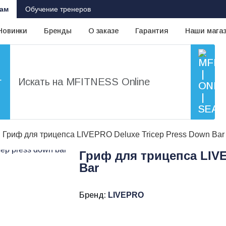
ам
Обучение тренеров
Новинки
Бренды
О заказе
Гарантия
Наши мага
г
Гриф для трицепса LIVEPRO Deluxe Tricep Press Down Bar
Гриф для трицепса LIVE
Bar
Бренд:
LIVEPRO