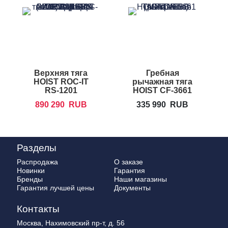
Верхняя тяга
Гребная
HOIST ROC-IT
рычажная тяга
RS-1201
HOIST CF-3661
P
890 290
RUB
335 990
RUB
Разделы
Распродажа
О заказе
Новинки
Гарантия
Бренды
Наши магазины
Гарантия лучшей цены
Документы
Контакты
Москва, Нахимовский пр-т, д. 56