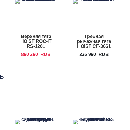
Верхняя тяга
Гребная
HOIST ROC-IT
рычажная тяга
RS-1201
HOIST CF-3661
890 290
RUB
335 990
RUB
ть