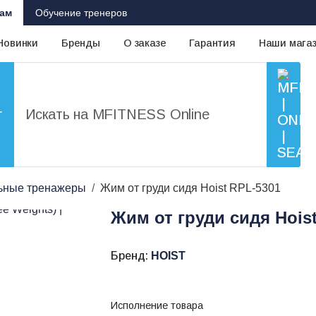
ам
Обучение тренеров
Новинки
Бренды
О заказе
Гарантия
Наши мага
г
ьные тренажеры
Жим от груди сидя Hoist RPL-5301
Жим от груди сидя Hois
Бренд:
HOIST
Исполнение товара