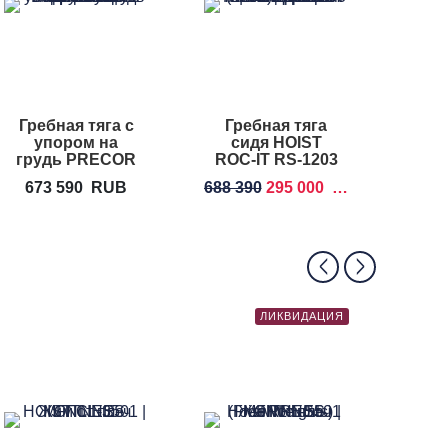
Гребная тяга с
Гребная тяга
Гребн
упором на
сидя HOIST
HOI
грудь PRECOR
ROC-IT RS-1203
Discovery Line
673 590
RUB
688 390
295 000
RUB
58
DPL 309
ЛИКВИДАЦИЯ